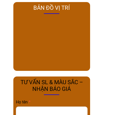
BẢN ĐỒ VỊ TRÍ
TƯ VẤN SL & MÀU SẮC –
NHẬN BÁO GIÁ
Họ tên