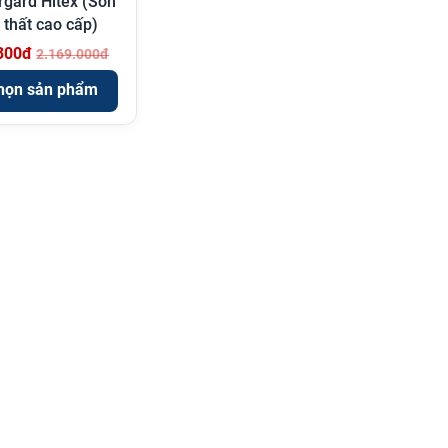
gard Hitex (Sơn
 thất cao cấp)
300đ
2.169.000đ
họn sản phẩm