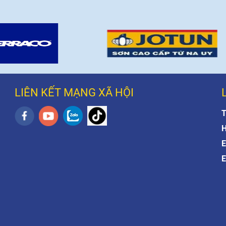
LIÊN KẾT MẠNG XÃ HỘI
T
H
E
E