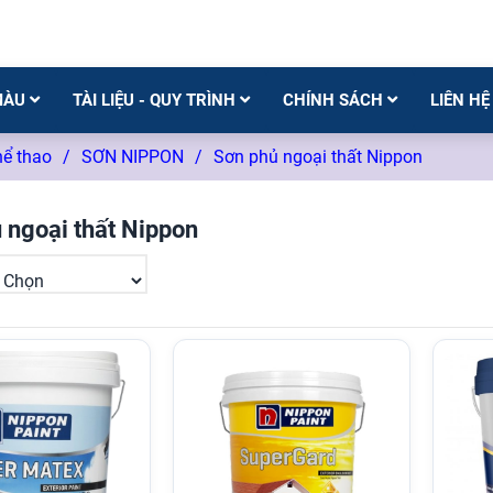
MÀU
TÀI LIỆU - QUY TRÌNH
CHÍNH SÁCH
LIÊN HỆ
hể thao
/
SƠN NIPPON
/
Sơn phủ ngoại thất Nippon
 ngoại thất Nippon