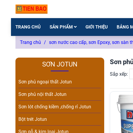
TRANG CHỦ
SẢN PHẨM
GIỚI THIỆU
BẢNG 
Trang chủ
/
sơn nước cao cấp, sơn Epoxy, sơn sàn t
Sơn phủ
SƠN JOTUN
Sắp xếp:
Sơn phủ ngoại thất Jotun
Sơn phủ nội thất Jotun
Sơn lót chống kiềm ,chống rỉ Jotun
Bột trét Jotun
Sơn gỗ & kim loại Jotun