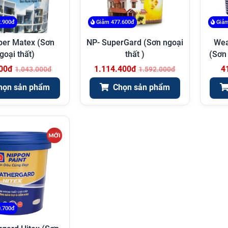
.900đ
Giảm 477.600đ
Giảm
per Matex (Sơn
NP- SuperGard (Sơn ngoại
Wea
goại thất)
thất )
(Sơn 
00đ
1.114.400đ
4
1.043.000đ
1.592.000đ
họn sản phẩm
Chọn sản phẩm
.700đ