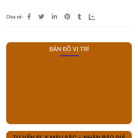
Chia sẻ:
BẢN ĐỒ VỊ TRÍ
TƯ VẤN SL & MÀU SẮC – NHẬN BÁO GIÁ