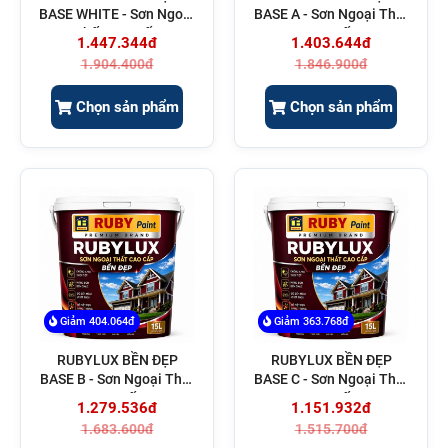
BASE WHITE - Sơn Ngoại
BASE A - Sơn Ngoại Thất
Thất Cao Cấp
Cao Cấp
1.447.344đ
1.403.644đ
1.904.400đ
1.846.900đ
Chọn sản phẩm
Chọn sản phẩm
Giảm 404.064đ
Giảm 363.768đ
RUBYLUX BỀN ĐẸP
RUBYLUX BỀN ĐẸP
BASE B - Sơn Ngoại Thất
BASE C - Sơn Ngoại Thất
Cao Cấp
Cao Cấp
1.279.536đ
1.151.932đ
1.683.600đ
1.515.700đ