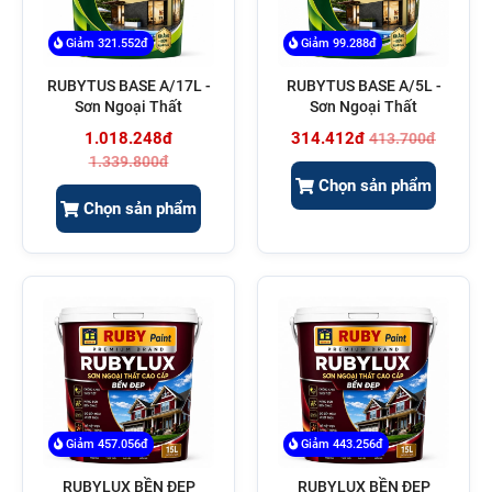
Giảm 321.552đ
Giảm 99.288đ
RUBYTUS BASE A/17L -
RUBYTUS BASE A/5L -
Sơn Ngoại Thất
Sơn Ngoại Thất
1.018.248đ
314.412đ
413.700đ
1.339.800đ
Chọn sản phẩm
Chọn sản phẩm
Giảm 457.056đ
Giảm 443.256đ
RUBYLUX BỀN ĐẸP
RUBYLUX BỀN ĐẸP