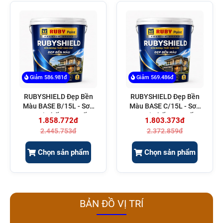
Giảm 586.981đ
Giảm 569.486đ
RUBYSHIELD Đẹp Bền
RUBYSHIELD Đẹp Bền
Màu BASE B/15L - Sơn
Màu BASE C/15L - Sơn
Ngoại Thấp Cao Cấp
Ngoại Thấp Cao Cấp
1.858.772đ
1.803.373đ
2.445.753đ
2.372.859đ
Chọn sản phẩm
Chọn sản phẩm
BẢN ĐỒ VỊ TRÍ