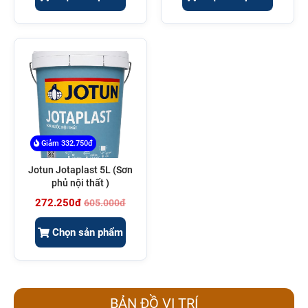
Giảm 332.750đ
Jotun Jotaplast 5L (Sơn
phủ nội thất )
272.250đ
605.000đ
Chọn sản phẩm
BẢN ĐỒ VỊ TRÍ