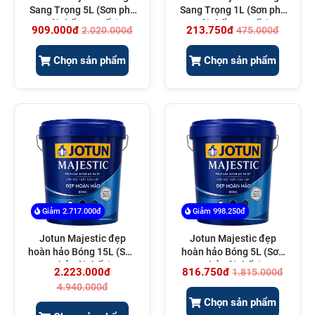
Sang Trọng 5L (Sơn phủ
Sang Trọng 1L (Sơn phủ
nội thất cao cấp)
nội thất cao cấp)
909.000đ
213.750đ
2.020.000đ
475.000đ
Chọn sản phẩm
Chọn sản phẩm
Giảm 2.717.000đ
Giảm 998.250đ
Jotun Majestic đẹp
Jotun Majestic đẹp
hoàn hảo Bóng 15L (Sơn
hoàn hảo Bóng 5L (Sơn
phủ nội thất )
phủ nội thất )
2.223.000đ
816.750đ
1.815.000đ
4.940.000đ
Chọn sản phẩm