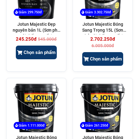
Giảm 299.750đ
Giảm 3.302.750đ
Jotun Majestic Đẹp
Jotun Majestic Bóng
nguyên bản 1L (Sơn phủ
Sang Trọng 15L (Sơn
nội thất cao cấp)
phủ nội thất cao cấp)
245.250đ
2.702.250đ
545.000đ
6.005.000đ
Chọn sản phẩm
Chọn sản phẩm
Giảm 1.111.000đ
Giảm 261.250đ
Jotun Majestic Bóng
Jotun Majestic Bóng