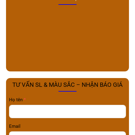
TƯ VẤN SL & MÀU SẮC – NHẬN BÁO GIÁ
Họ tên
Email