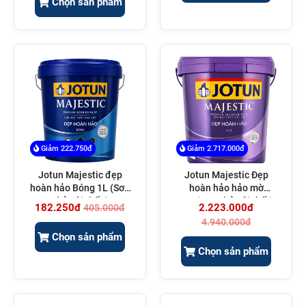
Chọn sản phẩm
Giảm 222.750đ
Giảm 2.717.000đ
Jotun Majestic đẹp
Jotun Majestic Đẹp
hoàn hảo Bóng 1L (Sơn
hoàn hảo hảo mờ
phủ nội thất )
15L(Sơn phủ nội thất)
182.250đ
2.223.000đ
405.000đ
4.940.000đ
Chọn sản phẩm
Chọn sản phẩm