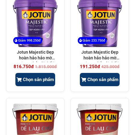
Giảm 998.250đ
Giảm 233.750đ
Jotun Majestic Đẹp
Jotun Majestic Đẹp
hoàn hảo hảo mờ
hoàn hảo hảo mờ
5L(Sơn phủ nội thất)
1L(Sơn phủ nội thất)
816.750đ
191.250đ
1.815.000đ
425.000đ
Chọn sản phẩm
Chọn sản phẩm