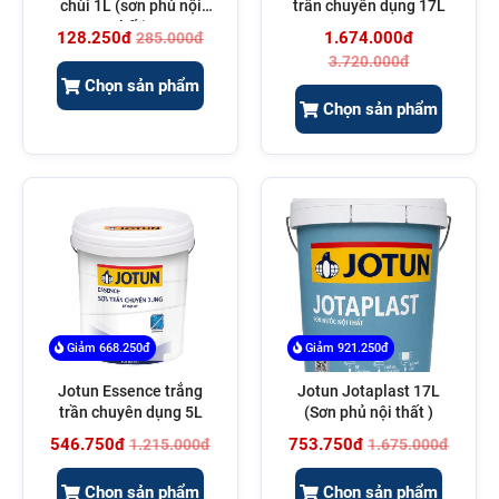
chùi 1L (sơn phủ nội
trần chuyên dụng 17L
thất)
128.250đ
1.674.000đ
285.000đ
3.720.000đ
Chọn sản phẩm
Chọn sản phẩm
Giảm 668.250đ
Giảm 921.250đ
Jotun Essence trắng
Jotun Jotaplast 17L
trần chuyên dụng 5L
(Sơn phủ nội thất )
546.750đ
753.750đ
1.215.000đ
1.675.000đ
Chọn sản phẩm
Chọn sản phẩm