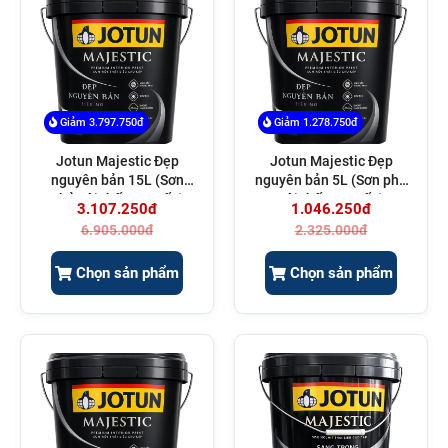
Giảm 3.797.750đ
Giảm 1.278.750đ
Jotun Majestic Đẹp
Jotun Majestic Đẹp
nguyên bản 15L (Sơn
nguyên bản 5L (Sơn phủ
phủ nội thất cao cấp)
nội thất cao cấp)
3.107.250đ
1.046.250đ
6.905.000đ
2.325.000đ
Chọn sản phẩm
Chọn sản phẩm