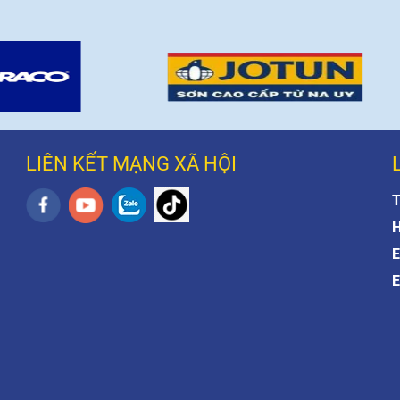
LIÊN KẾT MẠNG XÃ HỘI
T
H
E
E