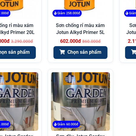
.000đ
Giảm 258.000đ
Giảm
ống rỉ màu xám
Sơn chống rỉ màu xám
Sơ
lkyd Primer 20L
Jotun Alkyd Primer 5L
Jotu
000đ
602.000đ
2.1
3.290.000đ
860.000đ
họn sản phẩm
Chọn sản phẩm
.000đ
Giảm 60.000đ