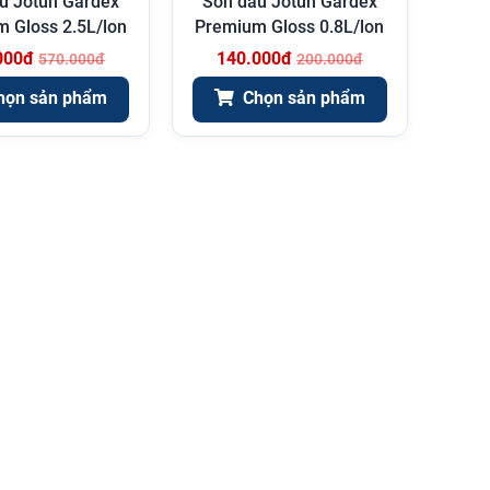
u Jotun Gardex
Sơn dầu Jotun Gardex
 Gloss 2.5L/lon
Premium Gloss 0.8L/lon
000đ
140.000đ
570.000đ
200.000đ
họn sản phẩm
Chọn sản phẩm