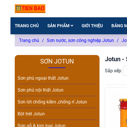
TRANG CHỦ
SẢN PHẨM
GIỚI THIỆU
BẢNG 
Trang chủ
/
Sơn nước, sơn công nghiệp Jotun
/
Jo
Jotun - 
SƠN JOTUN
Sắp xếp:
Sơn phủ ngoại thất Jotun
Sơn phủ nội thất Jotun
Sơn lót chống kiềm ,chống rỉ Jotun
Bột trét Jotun
Sơn gỗ & kim loại Jotun