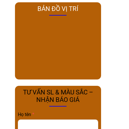
BẢN ĐỒ VỊ TRÍ
TƯ VẤN SL & MÀU SẮC –
NHẬN BÁO GIÁ
Họ tên