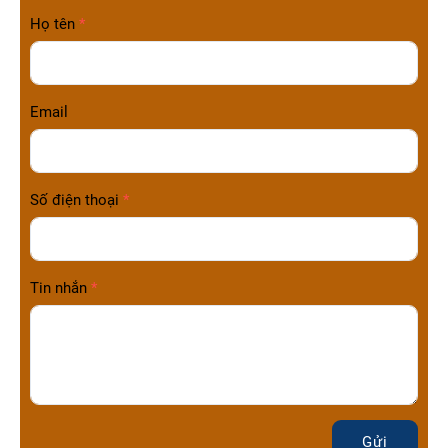
Họ tên
Email
Số điện thoại
Tin nhắn
Gửi