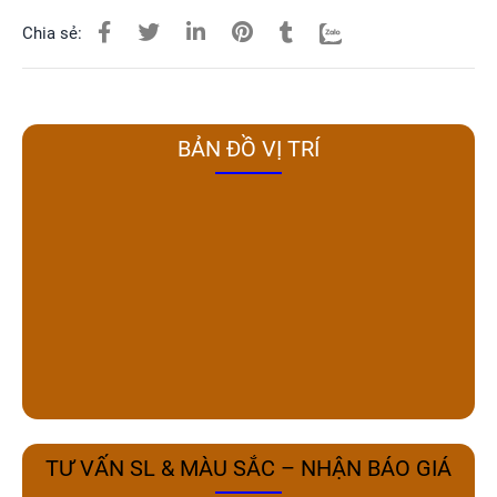
Chia sẻ:
BẢN ĐỒ VỊ TRÍ
TƯ VẤN SL & MÀU SẮC – NHẬN BÁO GIÁ